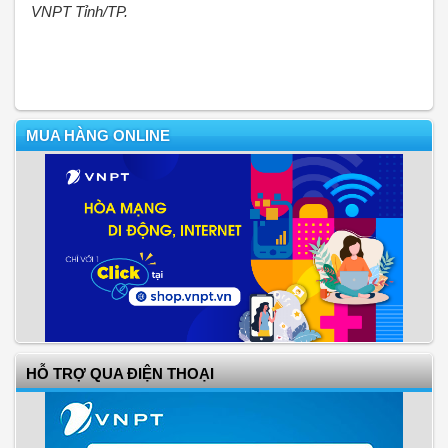
VNPT Tỉnh/TP.
MUA HÀNG ONLINE
HỖ TRỢ QUA ĐIỆN THOẠI