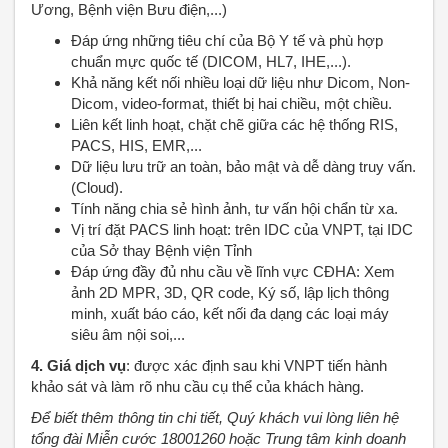
Ương, Bệnh viện Bưu điện,...)
Đáp ứng những tiêu chí của Bộ Y tế và phù hợp
chuẩn mực quốc tế (DICOM, HL7, IHE,...).
Khả năng kết nối nhiều loại dữ liệu như Dicom, Non-
Dicom, video-format, thiết bị hai chiều, một chiều.
Liên kết linh hoạt, chặt chẽ giữa các hệ thống RIS,
PACS, HIS, EMR,...
Dữ liệu lưu trữ an toàn, bảo mật và dễ dàng truy vấn.
(Cloud).
Tính năng chia sẻ hình ảnh, tư vấn hội chẩn từ xa.
Vị trí đặt PACS linh hoạt: trên IDC của VNPT, tại IDC
của Sở thay Bệnh viện Tỉnh
Đáp ứng đầy đủ nhu cầu về lĩnh vực CĐHA: Xem
ảnh 2D MPR, 3D, QR code, Ký số, lập lịch thông
minh, xuất báo cáo, kết nối đa dạng các loại máy
siêu âm nội soi,...
4. Giá dịch vụ
: được xác định sau khi VNPT tiến hành
khảo sát và làm rõ nhu cầu cụ thể của khách hàng.
Để biết thêm thông tin chi tiết, Quý khách vui lòng liên hệ
tổng đài Miễn cước 18001260 hoặc Trung tâm kinh doanh