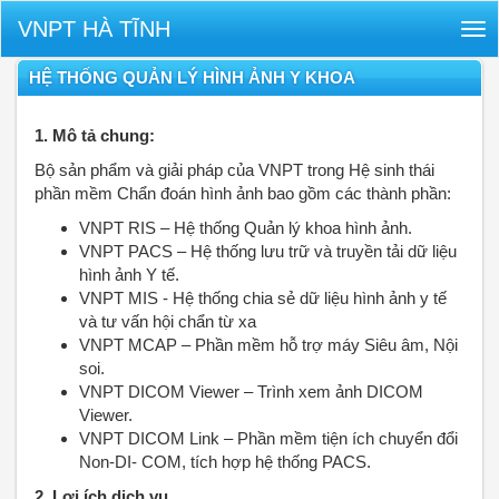
VNPT HÀ TĨNH
Tog
nav
HỆ THỐNG QUẢN LÝ HÌNH ẢNH Y KHOA
1. Mô tả chung:
Bộ sản phẩm và giải pháp của VNPT trong Hệ sinh thái
phần mềm Chẩn đoán hình ảnh bao gồm các thành phần:
VNPT RIS – Hệ thống Quản lý khoa hình ảnh.
VNPT PACS – Hệ thống lưu trữ và truyền tải dữ liệu
hình ảnh Y tế.
VNPT MIS - Hệ thống chia sẻ dữ liệu hình ảnh y tế
và tư vấn hội chẩn từ xa
VNPT MCAP – Phần mềm hỗ trợ máy Siêu âm, Nội
soi.
VNPT DICOM Viewer – Trình xem ảnh DICOM
Viewer.
VNPT DICOM Link – Phần mềm tiện ích chuyển đổi
Non-DI- COM, tích hợp hệ thống PACS.
2. Lợi ích dịch vụ