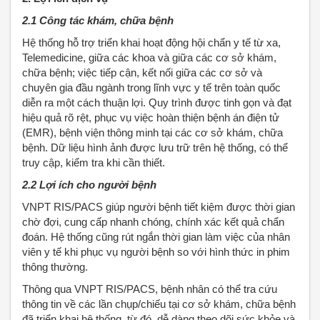
2.1 Công tác khám, chữa bệnh
Hệ thống hỗ trợ triển khai hoạt động hội chẩn y tế từ xa,
Telemedicine, giữa các khoa và giữa các cơ sở khám,
chữa bệnh; việc tiếp cận, kết nối giữa các cơ sở và
chuyên gia đầu ngành trong lĩnh vực y tế trên toàn quốc
diễn ra một cách thuận lợi. Quy trình được tinh gọn và đạt
hiệu quả rõ rệt, phục vụ việc hoàn thiện bệnh án điện tử
(EMR), bệnh viện thông minh tại các cơ sở khám, chữa
bệnh. Dữ liệu hình ảnh được lưu trữ trên hệ thống, có thể
truy cập, kiểm tra khi cần thiết.
2.2 Lợi ích cho người bệnh
VNPT RIS/PACS giúp người bệnh tiết kiệm được thời gian
chờ đợi, cung cấp nhanh chóng, chính xác kết quả chẩn
đoán. Hệ thống cũng rút ngắn thời gian làm việc của nhân
viên y tế khi phục vụ người bệnh so với hình thức in phim
thông thường.
Thông qua VNPT RIS/PACS, bệnh nhân có thể tra cứu
thông tin về các lần chụp/chiếu tại cơ sở khám, chữa bệnh
đã triển khai hệ thống, từ đó, dễ dàng theo dõi sức khỏe và