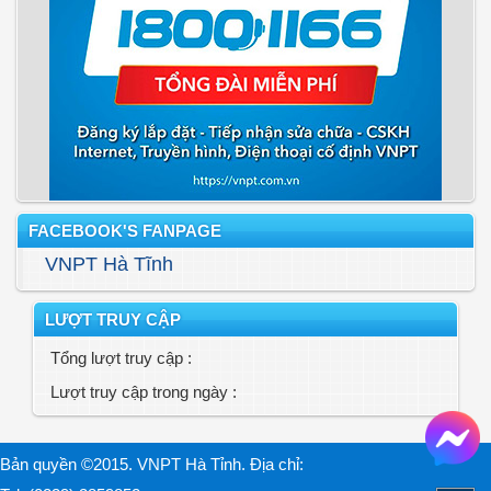
FACEBOOK'S FANPAGE
VNPT Hà Tĩnh
LƯỢT TRUY CẬP
Tổng lượt truy cập :
Lượt truy cập trong ngày :
Bản quyền ©2015. VNPT Hà Tỉnh. Địa chỉ: