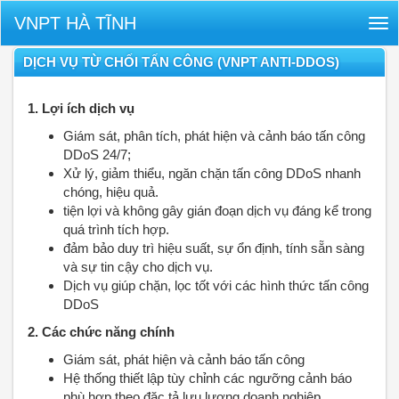
VNPT HÀ TĨNH
Tog
nav
DỊCH VỤ TỪ CHỐI TẤN CÔNG (VNPT ANTI-DDOS)
1. Lợi ích dịch vụ
Giám sát, phân tích, phát hiện và cảnh báo tấn công
DDoS 24/7;
Xử lý, giảm thiểu, ngăn chặn tấn công DDoS nhanh
chóng, hiệu quả.
tiện lợi và không gây gián đoạn dịch vụ đáng kể trong
quá trình tích hợp.
đảm bảo duy trì hiệu suất, sự ổn định, tính sẵn sàng
và sự tin cậy cho dịch vụ.
Dịch vụ giúp chặn, lọc tốt với các hình thức tấn công
DDoS
2. Các chức năng chính
Giám sát, phát hiện và cảnh báo tấn công
Hệ thống thiết lập tùy chỉnh các ngưỡng cảnh báo
phù hợp theo đặc tả lưu lượng doanh nghiệp.