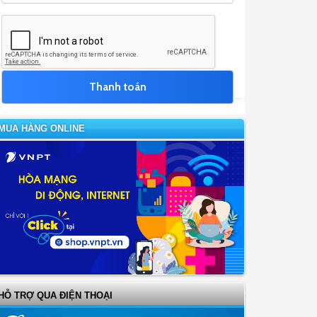
MUA HÀNG ONLINE
HỖ TRỢ QUA ĐIỆN THOẠI