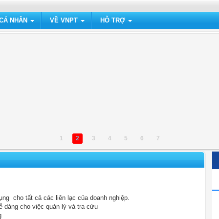
 CÁ NHÂN
VỀ VNPT
HỖ TRỢ
1
2
3
4
5
6
7
ng cho tất cả các liên lạc của doanh nghiệp.
ễ dàng cho việc quản lý và tra cứu
g