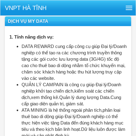
VNPT HÀ TĨNH
Tog
nav
DỊCH VỤ MY DATA
1. Tính năng dịch vụ:
DATA REWARD cung cấp công cụ giúp Đại lý/Doanh
nghiệp có thể tạo ra các chương trình truyền thông
tặng các gói cước lưu lượng data (3G/4G) tốc độ
cao cho thuê bao di dộng nhằm tổ chức khuyến mại,
chăm sóc khách hàng hoặc thu hút lượng truy cập
vào các website.
QUẢN LÝ CAMPAIN là công cụ giúp Đại lý/Doanh
nghiệp khởi tạo chiến dịch,kiểm soát các chiến
dịch,xem thống kê.Quản lý dung lượng Data.Cung
cấp giao diện quản trị, giám sát.
ATA MINING là hệ thống ngoài phân tích,phân loại
thuê bao di dộng giúp Đại lý/Doanh nghiệp có thể
thực hiện việc tặng Data đến đúng khách hàng mục
tiêu và theo kịch bản linh hoạt.Dữ liệu luôn được làm
mới và cập nhật định kỳ.