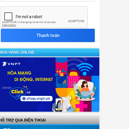
MUA HÀNG ONLINE
HỖ TRỢ QUA ĐIỆN THOẠI