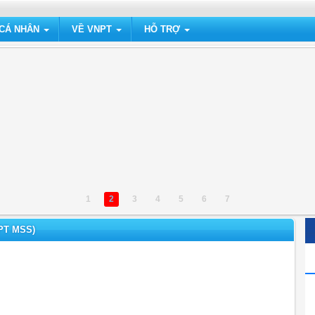
 CÁ NHÂN
VỀ VNPT
HỖ TRỢ
1
2
3
4
5
6
7
PT MSS)