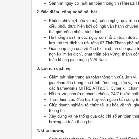
Săn tìm nguy cơ mất an toàn thông tin (Threats H
2. Đặc điểm, công nghệ nổi bật
Không chỉ vượt bậc về mặt công nghệ, quy trìn
điều phối, thực hiện bởi đội ngũ vận hành chuyên 
thế giới công nhận, vinh danh.
Hệ thống săn tìm các nguy cơ mất an toàn được t
lưới hỗ trợ dịch vụ trải rộng 63 Tỉnh/Thành phố tr
Giải pháp hiệu quả về đầu tư tài chính cho quản t
nghiệp “miễn dịch”, phát triển bền vững, thành c
toàn không gian mạng Việt Nam
3. Lợi ích dịch vụ
Giám sát hiện trạng an toàn thông tin của đơn vị,
giai đoạn đầu trong chu trình tấn công, giúp vạch
các frameworks MITRE ATT&CK, Cyber kill chain
Hỗ trợ và phản ứng nhanh chóng, 24/7 trước nhữn
Thực hiện các điều tra, truy vết nguồn tấn công tri
Giúp doanh nghiệp, tổ chức tối ưu hóa về thời gia
thông tin.
Xây dựng và hệ thống qua các chỉ số an toàn thôn
hướng an toàn thông tin.
4. Giải thưởng