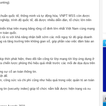
unting).
h chuẩn quốc tế, thông minh và tự động hóa, VNPT MSS còn được
nghiệp, trình độ quốc tế, đã được nhiều diễn đàn, tổ chức lớn trên
riển khai trên mạng băng rộng cố định lớn nhất Việt Nam cùng mạng
ên toàn quốc.
rị rủi ro với khả năng nhận biết sớm các mối nguy từ đó giúp doanh
ông và tăng trưởng trên không gian số, góp phần vào việc đảm bảo an
 kịp thời phát hiện, theo dõi tấn công từ lớp mạng tới lớp ứng dụng ở
 ra chiến lược phòng thủ hiệu quả nhất trước các mối đe dọa dựa trên
.
g sự cố an toàn thông tin.
ệt để.
n, công sức và chi phí cũng như hiệu quả trong việc quản trị an toàn
g tin (security index) giúp tổ chức nắm bắt được hiện trạng và xu