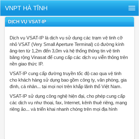
VNPT HÀ TĨNH
Tog
nav
DỊCH VỤ VSAT-IP
Dịch vụ VSAT-IP là dịch vụ sử dụng các trạm vệ tinh cỡ
nhỏ VSAT (Very Small Aperture Terminal) có đường kính
ăng-ten từ 1,2m đến 3,0m và hệ thống thông tin vệ tinh
băng rộng Vinasat để cung cấp các dịch vụ viễn thông trên
nền giao thức IP.
VSAT-IP cung cấp đường truyền tốc độ cao qua vệ tinh
cho khách hàng sử dụng bao gồm công ty, văn phòng, gia
đình, cá nhân... tại mọi nơi trên khắp lãnh thổ Việt Nam.
VSAT-IP sử dụng công nghệ hiện đại, cho phép cung cấp
các dịch vụ như thoại, fax, Internet, kênh thuê riêng, mạng
riêng ảo... và triển khai nhanh chóng trên mọi địa hình