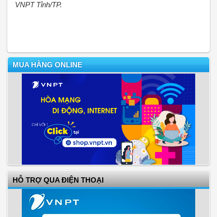
VNPT Tỉnh/TP.
MUA HÀNG ONLINE
HỖ TRỢ QUA ĐIỆN THOẠI