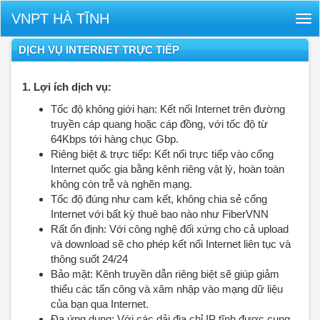
VNPT HÀ TĨNH
Tog
nav
DỊCH VỤ INTERNET TRỰC TIẾP
1. Lợi ích dịch vụ:
Tốc độ không giới hạn: Kết nối Internet trên đường
truyền cáp quang hoặc cáp đồng, với tốc độ từ
64Kbps tới hàng chục Gbp.
Riêng biệt & trực tiếp: Kết nối trực tiếp vào cổng
Internet quốc gia bằng kênh riêng vật lý, hoàn toàn
không còn trễ và nghẽn mạng.
Tốc độ đúng như cam kết, không chia sẻ cổng
Internet với bất kỳ thuê bao nào như FiberVNN
Rất ổn định: Với công nghệ đối xứng cho cả upload
và download sẽ cho phép kết nối Internet liên tục và
thông suốt 24/24
Bảo mật: Kênh truyền dẫn riêng biệt sẽ giúp giảm
thiểu các tấn công và xâm nhập vào mạng dữ liệu
của bạn qua Internet.
Đa ứng dụng: Với các dải địa chỉ IP tĩnh được cung