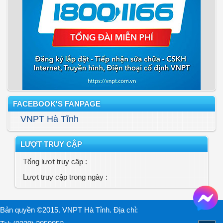
FACEBOOK'S FANPAGE
VNPT Hà Tĩnh
LƯỢT TRUY CẬP
Tổng lượt truy cập :
Lượt truy cập trong ngày :
Bản quyền ©2015. VNPT Hà Tỉnh. Địa chỉ: