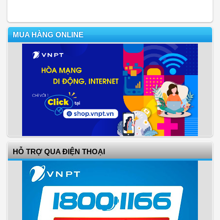
MUA HÀNG ONLINE
HỖ TRỢ QUA ĐIỆN THOẠI