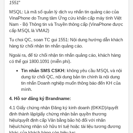
1551
”
MSQL: Là mã số quản lý dịch vụ nhắn tin quảng cáo của
VinaPhone do Trung tâm Ứng cứu khẩn cấp máy tính Việt
Nam - Bộ Thông tin và Truyền thông cấp (VinaPhone được
cấp MSQL là VMA2)
Tu choi QC, soan TC gui 1551: Nội dung hướng dẫn khách
hàng từ chối nhận tin nhắn quảng cáo.
Ngoài ra, để từ chối nhận tin nhắn quảng cáo, khách hàng
có thể gọi 1800.1091 (miễn phí).
Tin nhắn SMS CSKH:
không yêu cầu MSQL và nội
dung từ chối QC, nội dung bản tin chính là nội dung
tin nhắn Doanh nghiệp muốn thông báo đến KH của
mình.
4. Hồ sơ đăng ký Brandname:
4.1 Giấy chứng nhận Đăng ký kinh doanh (ĐKKD)/quyết
định thành lập/giấy chứng nhận bản quyền thương
hiệu/quyết định cấp Văn bằng bảo hộ đối với nhãn
hiệu/chứng nhận sở hữu trí tuệ hoặc tài liệu tương đương
khác của khách hàng còn hiệu lực.