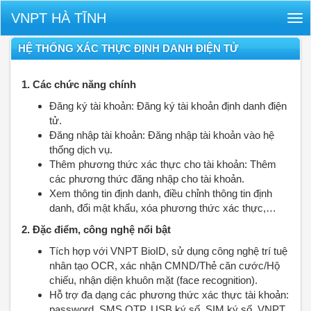
VNPT HÀ TĨNH
Tog
nav
HỆ THỐNG XÁC THỰC ĐỊNH DANH ĐIỆN TỬ
1. Các chức năng chính
Đăng ký tài khoản: Đăng ký tài khoản định danh điện
tử.
Đăng nhập tài khoản: Đăng nhập tài khoản vào hệ
thống dịch vụ.
Thêm phương thức xác thực cho tài khoản: Thêm
các phương thức đăng nhập cho tài khoản.
Xem thông tin định danh, điều chỉnh thông tin định
danh, đổi mật khẩu, xóa phương thức xác thực,…
2. Đặc điểm, công nghệ nổi bật
Tích hợp với VNPT BioID, sử dụng công nghệ trí tuệ
nhân tạo OCR, xác nhận CMND/Thẻ căn cước/Hộ
chiếu, nhận diện khuôn mặt (face recognition).
Hỗ trợ đa dạng các phương thức xác thực tài khoản:
password, SMS OTP, USB ký số, SIM ký số, VNPT